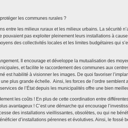
ur protéger les communes rurales ?
ntre les milieux ruraux et les milieux urbains. La sécurité n’a
ne pouvaient pas exploiter pleinement leurs installations à caus
ens des collectivités locales et les limites budgétaires qui s’e
gement. Il encourage et développe la mutualisation des moyens d
nicipales, et facilite le raccordement des communes aux centres
é est habilité à visionner les images. De quoi favoriser l’impl
ur une plus grande échelle. Ainsi, les forces de l’ordre semblent
services de l’État depuis les municipalités offre une bien meilleu
ent les coûts ! En plus de cette coordination entre différent
us avantageux ! C’est une démarche qui encourage l’investisse
cesse des installations vieillissantes, obsolètes, ou qui ne bé
 bénéficier d’installations pérennes et évolutives. Ainsi, le fos